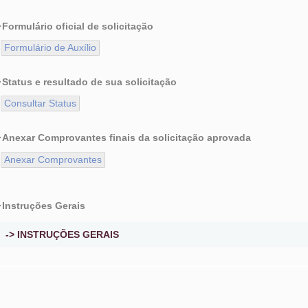
·Formulário oficial de solicitação
Formulário de Auxílio
·Status e resultado de sua solicitação
Consultar Status
·Anexar Comprovantes finais da solicitação aprovada
Anexar Comprovantes
·Instruções Gerais
-> INSTRUÇÕES GERAIS
Prezado(a) aluno(a) do Programa de Pós-Graduação do IFUSP,
Para conseguir enviar com sucesso sua Solicitação de Auxílio 
recomendamos que sejam seguidas as recomendações abaixo.