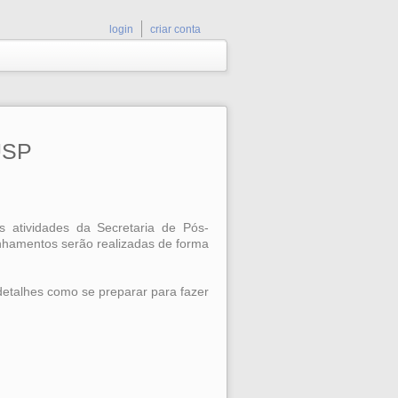
login
criar conta
FUSP
 atividades da Secretaria de Pós-
anhamentos serão realizadas de forma
detalhes como se preparar para fazer
:
.